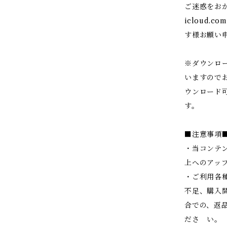
ご迷惑をお
icloud.
す様お願い
※ダウンロ
いますので
ウンロード
す。
■注意事項
・当コンテ
上へのアッ
・ご利用各
不足、購入
合での、返
ださ い。