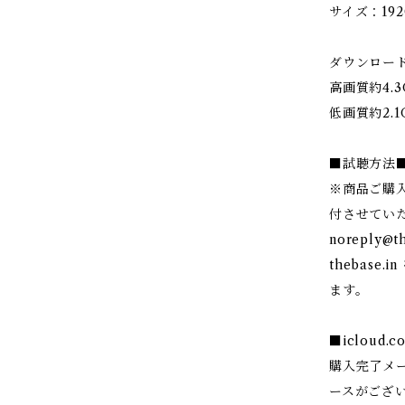
サイズ：1920 
ダウンロー
高画質約4.3
低画質約2.1
■試聴方法
※商品ご購
付させてい
noreply@th
thebas
ます。
■iclou
購入完了メ
ースがござ