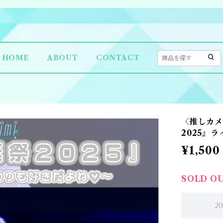
HOME
ABOUT
CONTACT
〈推しカメ
2025』
¥1,500
SOLD O
2