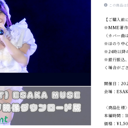
この商品は
【ご購入前
※MME著
（カバー曲
※ほのり中
※24時以
※銀行振込
く場合がご
開催日：2025
会場：ESAK
〈商品仕様
本編時間：1
価格：¥1,50