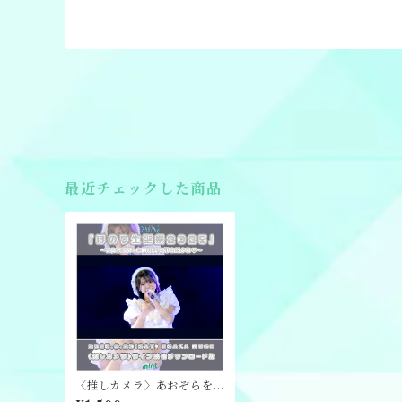
最近チェックした商品
〈推しカメラ〉あおぞらを
キミに『ほのり生誕祭202