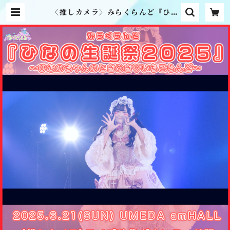
〈推しカメラ〉みらくらんど『ひな
の生誕祭2025』ライブ映像ダウン
ロード版 | MME official onlin
e shop