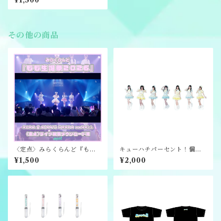
¥1,500
映像ダウンロード版
その他の商品
〈定点〉みらくらんど『もも
キューハチパーセント！個別
生誕祭2026』ライブ映像ダウ
アクリルスタンド
¥1,500
¥2,000
ンロード版