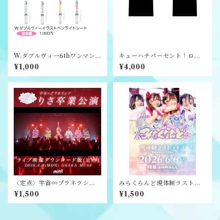
W.ダブルヴィ一6thワンマン
キューハチパーセント！ロゴT
ライブ メンバーペンライト
シャツ
¥1,000
¥4,000
シ一ト
〈定点〉宇宙∞プラネクシア
みらくらんど現体制ラストラ
『りさ卒業公演』ライブ映像
イブ-魔法がとける、その前
¥1,500
¥1,500
ダウンロード版
に-ライブ映像ダウンロード版