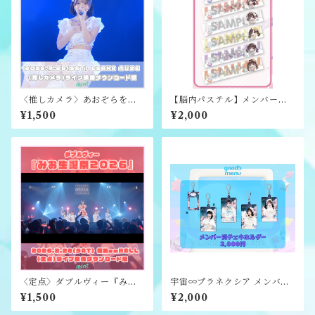
〈推しカメラ〉あおぞらをキ
【脳内パステル】メンバータ
ミに『ほのり生誕祭2026』ラ
オル
¥1,500
¥2,000
イブ映像ダウンロード版
〈定点〉ダブルヴィー『みお
宇宙∞プラネクシア メンバー
生誕祭2026』ライブ映像ダウ
別チェキホルダー
¥1,500
¥2,000
ンロード版