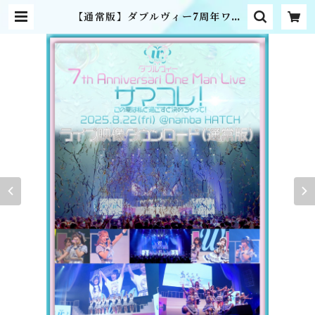
【通常版】ダブルヴィー7周年ワン
マンライブライブ映像ダウンロード
版 | MME official online sho
p