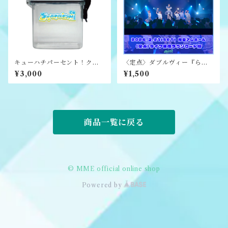
キューハチパーセント！クリ
〈定点〉ダブルヴィー『らん
アロゴ特典券ケース
生誕祭2026』ライブ映像ダウ
¥3,000
¥1,500
ンロード版
商品一覧に戻る
© MME official online shop
Powered by