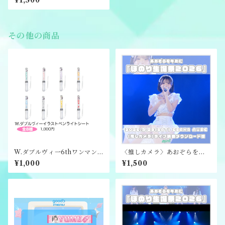
¥1,500
映像ダウンロード版
その他の商品
W.ダブルヴィ一6thワンマン
〈推しカメラ〉あおぞらをキ
ライブ メンバーペンライト
ミに『ほのり生誕祭2026』ラ
¥1,000
¥1,500
シ一ト
イブ映像ダウンロード版