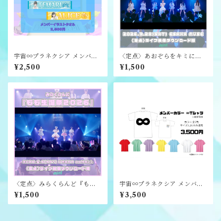
宇宙∞プラネクシア メンバー
〈定点〉あおぞらをキミに
イラストタオル
『ほのり生誕祭2026』ライブ
¥2,500
¥1,500
映像ダウンロード版
〈定点〉みらくらんど『もも
宇宙∞プラネクシア メンバー
生誕祭2026』ライブ映像ダウ
カラー ∞Tシャツ
¥1,500
¥3,500
ンロード版