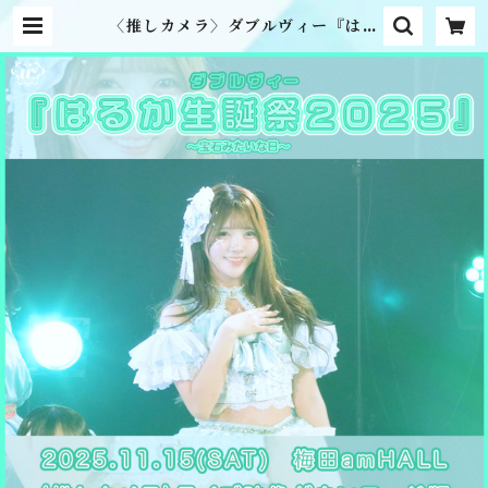
〈推しカメラ〉ダブルヴィー『はる
か生誕祭2025』ライブ映像ダウン
ロード版 | MME official onlin
e shop