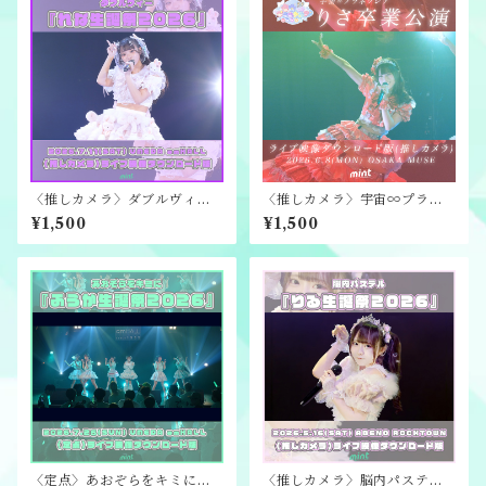
〈推しカメラ〉ダブルヴィー
〈推しカメラ〉宇宙∞プラネ
『れな生誕祭2026』ライブ映
クシア『りさ卒業公演』ライ
¥1,500
¥1,500
像ダウンロード版
ブ映像ダウンロード版
〈定点〉あおぞらをキミに
〈推しカメラ〉脳内パステル