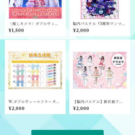
〈推しカメラ〉ダブルヴィー
脳内パステル『5周年ワンマン
『みお生誕祭2026』ライブ映
ライブ〜脳内大超戦〜』ライ
¥1,500
¥2,000
像ダウンロード版
ブ映像ダウンロード版
W.ダブルヴィーマフラータオ
【脳内パステル】新衣装アク
ル(個人)
スタ
¥2,000
¥2,000