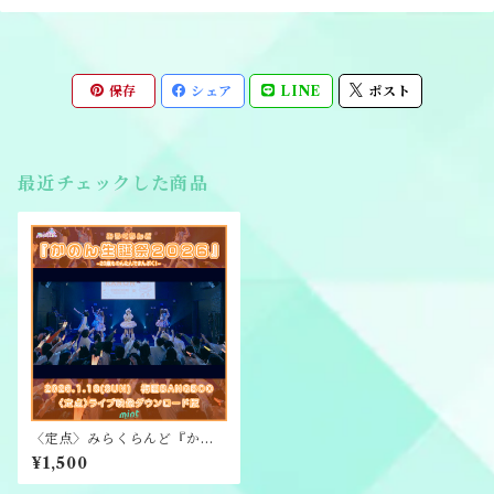
保存
シェア
LINE
ポスト
最近チェックした商品
〈定点〉みらくらんど『かの
ん生誕祭2026』ライブ映像ダ
¥1,500
ウンロード版