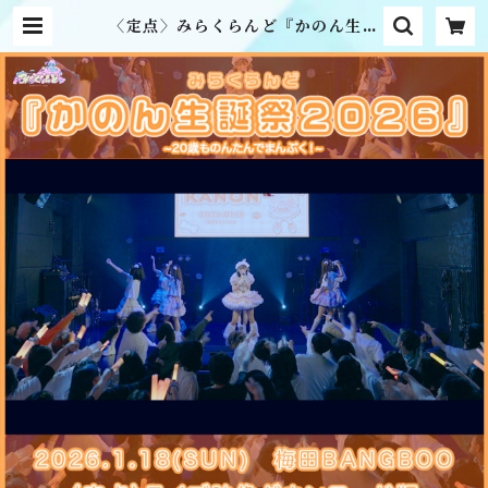
〈定点〉みらくらんど『かのん生誕
祭2026』ライブ映像ダウンロード
版 | MME official online sho
p