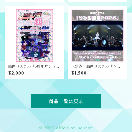
脳内パステル『5周年ワンマン
〈定点〉脳内パステル『りる
ライブ〜脳内大超戦〜』ライ
生誕祭2026』ライブ映像ダウ
¥2,000
¥1,500
ブ映像ダウンロード版
ンロード版
商品一覧に戻る
© MME official online shop