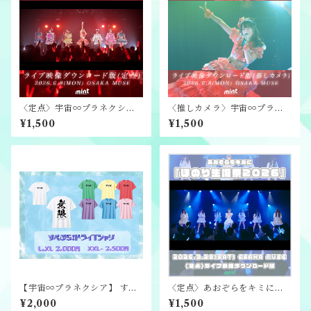
〈定点〉宇宙∞プラネクシア
〈推しカメラ〉宇宙∞プラネ
『りさ卒業公演』ライブ映像
クシア『りさ卒業公演』ライ
¥1,500
¥1,500
ダウンロード版
ブ映像ダウンロード版
【宇宙∞プラネクシア】 すぺ
〈定点〉あおぞらをキミに
ぷら！ドライTシャツ（L,X
『ほのり生誕祭2026』ライブ
¥2,000
¥1,500
L）
映像ダウンロード版