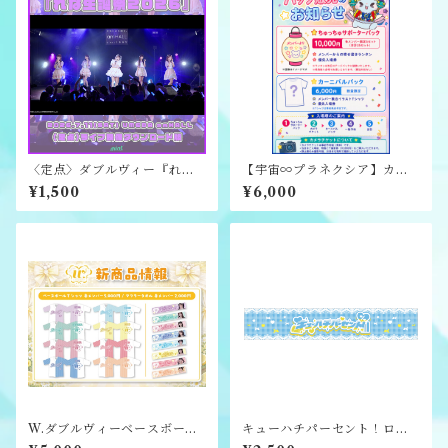
〈定点〉ダブルヴィー『れな
【宇宙∞プラネクシア】カー
生誕祭2026』ライブ映像ダウ
ニバルパック
¥1,500
¥6,000
ンロード版
W.ダブルヴィーベースボール
キューハチパーセント！ロゴ
Tシャツ
マフラータオル