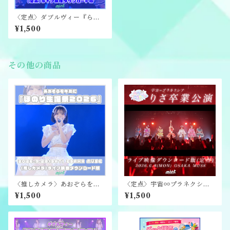
〈定点〉ダブルヴィー『らん
生誕祭2026』ライブ映像ダウ
¥1,500
ンロード版
その他の商品
〈推しカメラ〉あおぞらをキ
〈定点〉宇宙∞プラネクシア
ミに『ほのり生誕祭2026』ラ
『りさ卒業公演』ライブ映像
¥1,500
¥1,500
イブ映像ダウンロード版
ダウンロード版