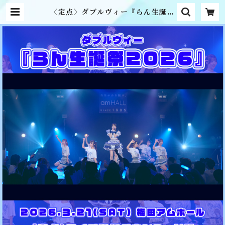
〈定点〉ダブルヴィー『らん生誕祭
2026』ライブ映像ダウンロード版 |
MME official online shop