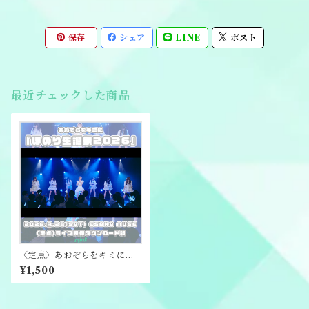
保存
シェア
LINE
ポスト
最近チェックした商品
〈定点〉あおぞらをキミに
『ほのり生誕祭2026』ライブ
¥1,500
映像ダウンロード版