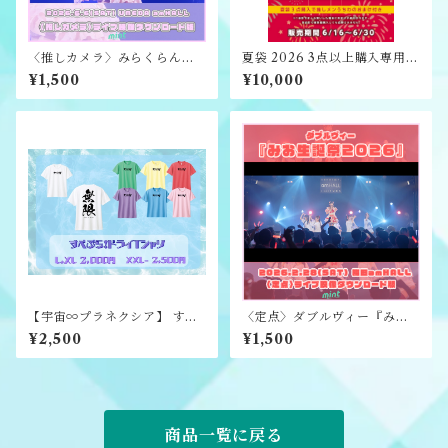
〈推しカメラ〉みらくらんど
夏袋 2026 3点以上購入専用
『もも生誕祭2026』ライブ映
【うちわ付き】
¥1,500
¥10,000
像ダウンロード版
【宇宙∞プラネクシア】 すぺ
〈定点〉ダブルヴィー『みお
ぷら!ドライTシャツ（XXL.X
生誕祭2026』ライブ映像ダウ
¥2,500
¥1,500
XXL）
ンロード版
商品一覧に戻る