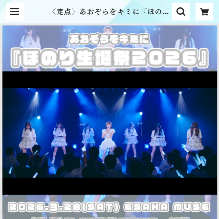
〈定点〉あおぞらをキミに『ほのり
生誕祭2026』ライブ映像ダウンロ
ード版 | MME official online
shop