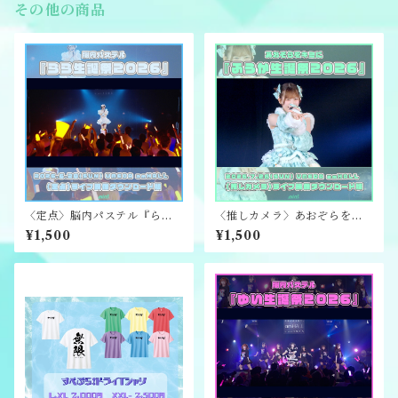
その他の商品
〈定点〉脳内パステル『らら
〈推しカメラ〉あおぞらをキ
生誕祭2026』ライブ映像ダウ
ミに『ふうか生誕祭2026』ラ
¥1,500
¥1,500
ンロード版
イブ映像ダウンロード版