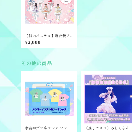
【脳内パステル】新衣装ア
クスタ
¥2,000
その他の商品
宇宙∞プラネクシア ワンマ
〈推しカメラ〉みらくらん