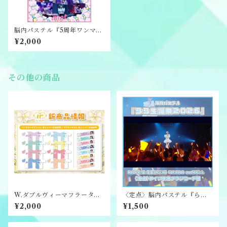
脳内パステル『5周年ワンマン
ライブ〜脳内大超戦〜』ライ
¥2,000
ブ映像ダウンロード版
その他の商品
W.ダブルヴィーマフラータオ
〈定点〉脳内パステル『らら
ル(個人)
生誕祭2026』ライブ映像ダウ
¥2,000
¥1,500
ンロード版