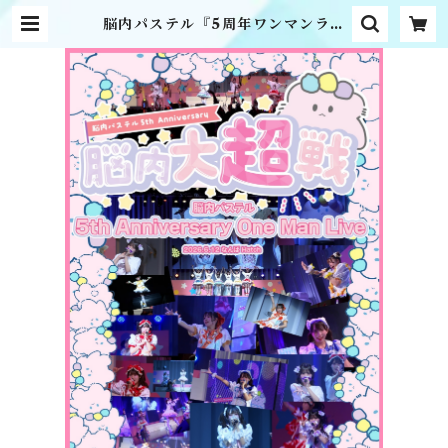
脳内パステル『5周年ワンマンライ
ブ〜脳内大超戦〜』ライブ映像ダウ
ンロード版 | MME official onli
ne shop